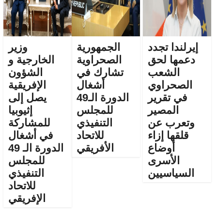
إيرلندا تجدد
الجمهورية
وزير
دعمها لحق
الصحراوية
الخارجية و
الشعب
تشارك في
الشؤون
الصحراوي
أشغال
الإفريقية
في تقرير
الدورة الـ49
يصل إلى
المصير
للمجلس
إثيوبيا
وتعرب عن
التنفيذي
للمشاركة
قلقها إزاء
للاتحاد
في أشغال
أوضاع
الأفريقي
الدورة الـ 49
الأسرى
للمجلس
السياسيين
التنفيذي
للاتحاد
الإفريقي