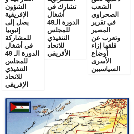
الشعب
تشارك في
الشؤون
الصحراوي
أشغال
الإفريقية
في تقرير
الدورة الـ49
يصل إلى
المصير
للمجلس
إثيوبيا
وتعرب عن
التنفيذي
للمشاركة
قلقها إزاء
للاتحاد
في أشغال
أوضاع
الأفريقي
الدورة الـ 49
الأسرى
للمجلس
السياسيين
التنفيذي
للاتحاد
الإفريقي