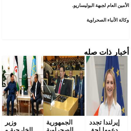
الأمين العام لجبهة البوليساريو.
وكالة الأنباء الصحراوية
أخبار ذات صله
إيرلندا تجدد
الجمهورية
وزير
دعمها لحق
الصحراوية
الخارجية و