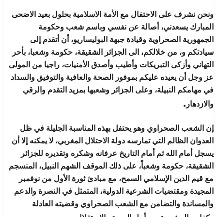
ونحن نشرف على الاحتفال مع الأمة الاسلامية بحلول بعيد الاضحى
المبارك يسعدني، أصالة عن نفسي وباسم شعب وحكومة
الجمهورية الصحراوية وقيادة جبهة البوليساريو، أن أتقدم إلى
سيادتكم و، من خلالكم، الى الجزائر الشقيقة، حكومة وشعبا، بأحر
التهاني وأزكى التبريكات وأطيب وأصدق الأمنيات، راجيا من المولى
عز وجل أن يعيده عليكم بموفور الصحة والعافية والتوفيق والسداد
في مهامكم النبيلة، وعلى الجزائر وشعبها بمزيد التقدم والرقي
.
والازدهار
إن الشعب الصحراوي وهو يحتفل بهذه المناسبة الجليلة في ظل
العدوان الظالم التي تمارسه دولة الاحتلال المغربي، لا يمكنه إلا أن
يسجل أمام الله ثم أمام التاريخ عرفانه وشكره وتقديره للجزائر
الشقيقة، حكومة وشعباً، على ذلك الموقف الشهم النبيل، المنسجم
مع قيم الدين الإسلامي السمح، مع مبادئ ثورة الأول من نوفمبر
المجيدة ومقتضيات الشرعية الدولية، المتمثل في النصرة والدعم
والمساندة والتضامن مع الشعب الصحراوي وقضيته العادلة
.