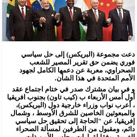
دعت مجموعة (البريكس) إلى حل سياسي
فوري يضمن حق تقرير المصير للشعب
الصحراوي، معربة عن دعمها الكامل لجهود
الأمم المتحدة في هذا الشأن.
و في بيان مشترك صدر في ختام اجتماع عقد
أول أمس الأربعاء ب (كيب تاون) بجنوب افريقيا
، أعرب نواب وزراء خارجية دول (البريكس)،
والمبعوثين الخاصين للشرق الأوسط ، وشمال
إفريقيا، عن "الحاجة إلى تحقيق حل سياسي
دائم، ومقبول من الطرفين لمسألة الصحراء
الغربية، وفقا لقرارات مجلس الأمن ذات