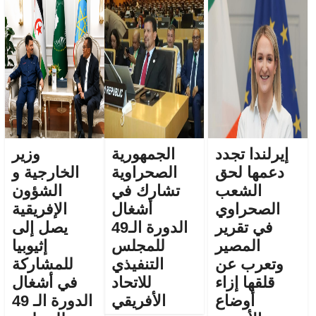
إيرلندا تجدد
الجمهورية
وزير
دعمها لحق
الصحراوية
الخارجية و
الشعب
تشارك في
الشؤون
الصحراوي
أشغال
الإفريقية
في تقرير
الدورة الـ49
يصل إلى
المصير
للمجلس
إثيوبيا
وتعرب عن
التنفيذي
للمشاركة
قلقها إزاء
للاتحاد
في أشغال
أوضاع
الأفريقي
الدورة الـ 49