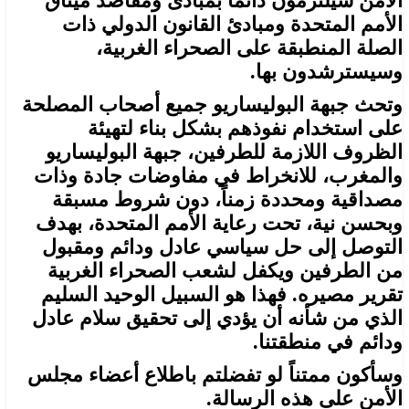
الأمن سيلتزمون دائماً بمبادئ ومقاصد ميثاق
الأمم المتحدة ومبادئ القانون الدولي ذات
الصلة المنطبقة على الصحراء الغربية،
وسيسترشدون بها.
وتحث جبهة البوليساريو جميع أصحاب المصلحة
على استخدام نفوذهم بشكل بناء لتهيئة
الظروف اللازمة للطرفين، جبهة البوليساريو
والمغرب، للانخراط في مفاوضات جادة وذات
مصداقية ومحددة زمناً، دون شروط مسبقة
وبحسن نية، تحت رعاية الأمم المتحدة، بهدف
التوصل إلى حل سياسي عادل ودائم ومقبول
من الطرفين ويكفل لشعب الصحراء الغربية
تقرير مصيره. فهذا هو السبيل الوحيد السليم
الذي من شأنه أن يؤدي إلى تحقيق سلام عادل
ودائم في منطقتنا.
وسأكون ممتناً لو تفضلتم باطلاع أعضاء مجلس
الأمن على هذه الرسالة.