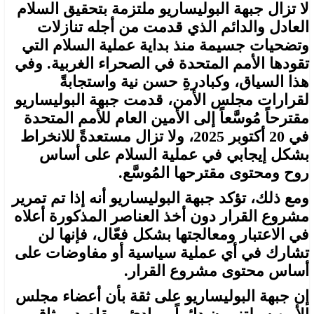
لا تزال جبهة البوليساريو ملتزمة بتحقيق السلام
العادل والدائم الذي قدمت من أجله تنازلات
وتضحيات جسيمة منذ بداية عملية السلام التي
تقودها الأمم المتحدة في الصحراء الغربية. وفي
هذا السياق، وكبادرةِ حسن نية واستجابةً
لقرارات مجلس الأمن، قدمت جبهة البوليساريو
مقترحاً مُوسَّعاً إلى الأمين العام للأمم المتحدة
في 20 أكتوبر 2025، ولا تزال مستعدةً للانخراط
بشكل إيجابي في عملية السلام على أساس
روح ومحتوى مقترحها المُوسَّع.
ومع ذلك، تؤكد جبهة البوليساريو أنه إذا تم تمرير
مشروع القرار دون أخذ العناصر المذكورة أعلاه
في الاعتبار ومعالجتها بشكل فعّال، فإنها لن
تشارك في أي عملية سياسية أو مفاوضات على
أساس محتوى مشروع القرار.
إن جبهة البوليساريو على ثقة بأن أعضاء مجلس