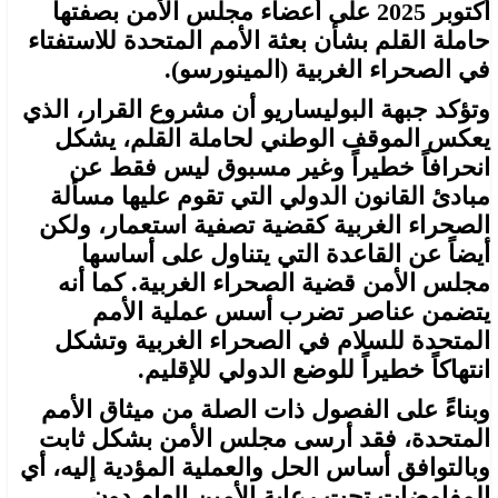
أكتوبر 2025 على أعضاء مجلس الأمن بصفتها
حاملة القلم بشأن بعثة الأمم المتحدة للاستفتاء
في الصحراء الغربية (المينورسو).
وتؤكد جبهة البوليساريو أن مشروع القرار، الذي
يعكس الموقف الوطني لحاملة القلم، يشكل
انحرافاً خطيراً وغير مسبوق ليس فقط عن
مبادئ القانون الدولي التي تقوم عليها مسألة
الصحراء الغربية كقضية تصفية استعمار، ولكن
أيضاً عن القاعدة التي يتناول على أساسها
مجلس الأمن قضية الصحراء الغربية. كما أنه
يتضمن عناصر تضرب أسس عملية الأمم
المتحدة للسلام في الصحراء الغربية وتشكل
انتهاكاً خطيراً للوضع الدولي للإقليم.
وبناءً على الفصول ذات الصلة من ميثاق الأمم
المتحدة، فقد أرسى مجلس الأمن بشكل ثابت
وبالتوافق أساس الحل والعملية المؤدية إليه، أي
المفاوضات تحت رعاية الأمين العام دون