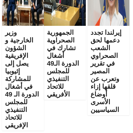
إيرلندا تجدد
الجمهورية
وزير
دعمها لحق
الصحراوية
الخارجية و
الشعب
تشارك في
الشؤون
الصحراوي
أشغال
الإفريقية
في تقرير
الدورة الـ49
يصل إلى
المصير
للمجلس
إثيوبيا
وتعرب عن
التنفيذي
للمشاركة
قلقها إزاء
للاتحاد
في أشغال
أوضاع
الأفريقي
الدورة الـ 49
الأسرى
للمجلس
السياسيين
التنفيذي
للاتحاد
الإفريقي