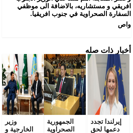
افريقي و مستشاريه، بالاضافة الى موظفي
السفارة الصحراوية في جنوب افريقيا.
واص
أخبار ذات صله
إيرلندا تجدد
الجمهورية
وزير
دعمها لحق
الصحراوية
الخارجية و