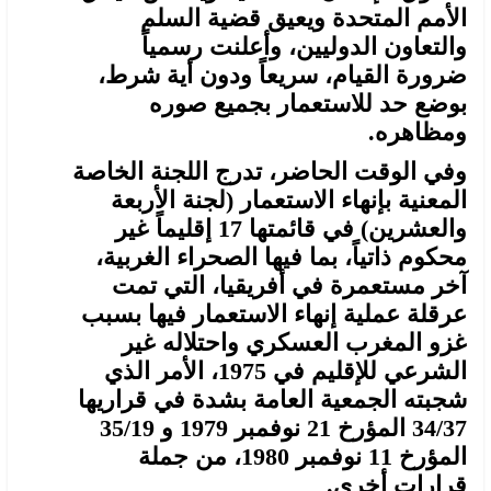
الأمم المتحدة ويعيق قضية السلم
والتعاون الدوليين، وأعلنت رسمياً
ضرورة القيام، سريعاً ودون أية شرط،
بوضع حد للاستعمار بجميع صوره
ومظاهره.
وفي الوقت الحاضر، تدرج اللجنة الخاصة
المعنية بإنهاء الاستعمار (لجنة الأربعة
والعشرين) في قائمتها 17 إقليماً غير
محكوم ذاتياً، بما فيها الصحراء الغربية،
آخر مستعمرة في أفريقيا، التي تمت
عرقلة عملية إنهاء الاستعمار فيها بسبب
غزو المغرب العسكري واحتلاله غير
الشرعي للإقليم في 1975، الأمر الذي
شجبته الجمعية العامة بشدة في قراريها
34/37 المؤرخ 21 نوفمبر 1979 و 35/19
المؤرخ 11 نوفمبر 1980، من جملة
قرارات أخرى.