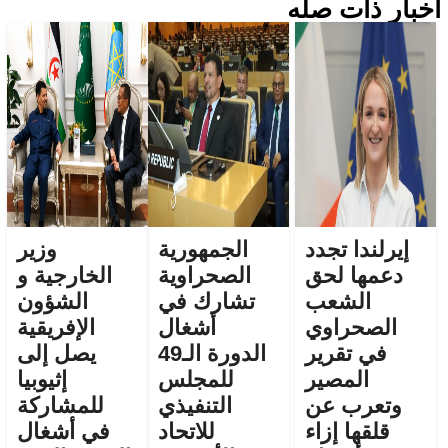
أخبار ذات صله
إيرلندا تجدد
الجمهورية
وزير
دعمها لحق
الصحراوية
الخارجية و
الشعب
تشارك في
الشؤون
الصحراوي
أشغال
الإفريقية
في تقرير
الدورة الـ49
يصل إلى
المصير
للمجلس
إثيوبيا
وتعرب عن
التنفيذي
للمشاركة
قلقها إزاء
للاتحاد
في أشغال